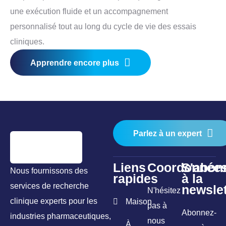
une exécution fluide et un accompagnement
personnalisé tout au long du cycle de vie des essais
cliniques.
Apprendre encore plus
Parlez à un expert
Liens
Coordonnée
S'abon
Nous fournissons des
rapides
à la
services de recherche
newslet
N'hésitez
clinique experts pour les
Maison
pas à
Abonnez-
industries pharmaceutiques,
nous
À