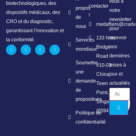
vous à
biotechnologiques, des
contacter
propos
notre
dispositifs médicaux, des
!
de
newsletter
CRO et du diagnostic,
medaffairs@crad
nous
pour
garantissant l’innovation et
recevoir
133 New
la conformité.
Services
nos
Bridge
mondiaux
dernières
Road
Soumettre
mises à
#10-03
une
jour et
China
demande
actualités
Town
de
Point,
propositions
Singapore
(059413)
Politique de
confidentialité